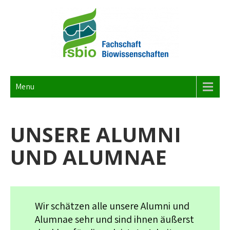
S
k
i
p
t
FACHSCHAFT BIOWISS
Dies ist die Webseite der Fachschaft Biowissenschaften 1/3 der
o
Studierendenschaft der RWTH Aachen University.
c
Menu
o
n
UNSERE ALUMNI
t
e
UND ALUMNAE
n
t
Wir schätzen alle unsere Alumni und
Alumnae sehr und sind ihnen äußerst