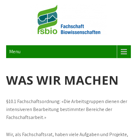
S
k
i
p
t
FACHSCHAFT BIOWISS
Dies ist die Webseite der Fachschaft Biowissenschaften 1/3 der
o
Studierendenschaft der RWTH Aachen University.
c
Menu
o
n
WAS WIR MACHEN
t
e
n
t
§10.1 Fachschaftsordnung: «Die Arbeitsgruppen dienen der
intensiveren Bearbeitung bestimmter Bereiche der
Fachschaftsarbeit.»
Wir, als Fachschaftsrat, haben viele Aufgaben und Projekte,