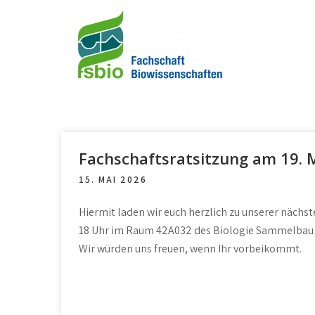
S
k
i
p
t
FACHSCHAFT BIOWI
Dies ist die Webseite der Fachschaft
o
Biowissenschaften 1/3 der
c
Studierendenschaft der RWTH Aachen
o
University.
n
Fachschaftsratsitzung am 19. 
t
15. MAI 2026
e
n
Hiermit laden wir euch herzlich zu unserer nächst
t
18 Uhr im Raum 42A032 des Biologie Sammelbau I
Wir würden uns freuen, wenn Ihr vorbeikommt.