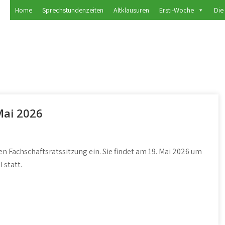
Home
Sprechstundenzeiten
Altklausuren
Ersti-Woche
Die
SSENSCHAFTEN I/3
Mai 2026
en Fachschaftsratssitzung ein. Sie findet am 19. Mai 2026 um
 statt.